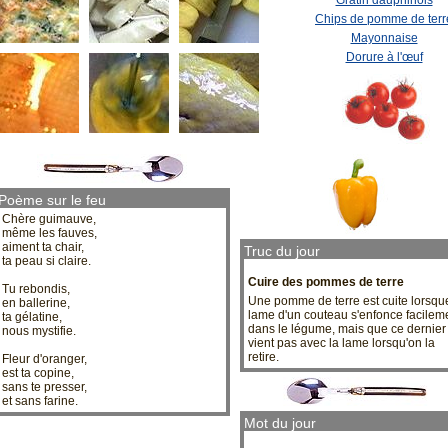
Chips de pomme de terr
Mayonnaise
Dorure à l'œuf
Poème sur le feu
Chère guimauve,
même les fauves,
aiment ta chair,
Truc du jour
ta peau si claire.
Cuire des pommes de terre
Tu rebondis,
Une pomme de terre est cuite lorsqu
en ballerine,
lame d'un couteau s'enfonce facilem
ta gélatine,
dans le légume, mais que ce dernier
nous mystifie.
vient pas avec la lame lorsqu'on la
retire.
Fleur d'oranger,
est ta copine,
sans te presser,
et sans farine.
Mot du jour