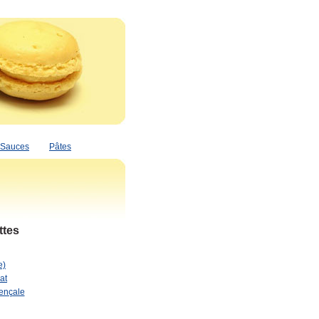
Sauces
Pâtes
ttes
e)
at
vençale