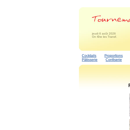
jeudi 6 août 2026
On fête les Transf.
Cocktails
Proportions
Pâtisserie
Confiserie