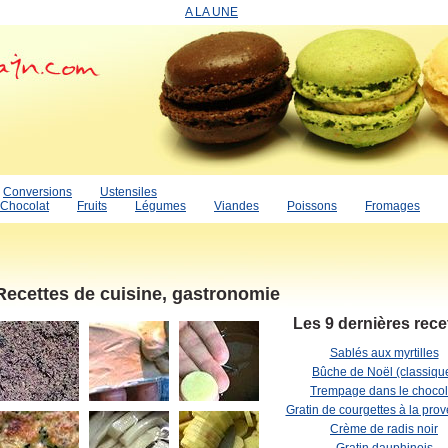
A LA UNE
Conversions
Ustensiles
Chocolat
Fruits
Légumes
Viandes
Poissons
Fromages
Recettes de cuisine, gastronomie
Les 9 dernières rece
Sablés aux myrtilles
Bûche de Noël (classiqu
Trempage dans le chocol
Gratin de courgettes à la pro
Crème de radis noir
Gratin dauphinois