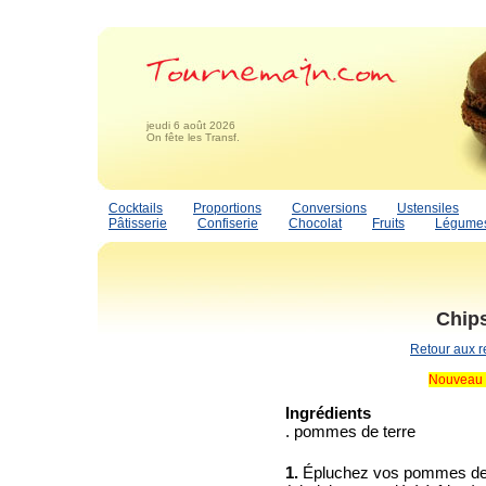
jeudi 6 août 2026
On fête les Transf.
Cocktails
Proportions
Conversions
Ustensiles
Pâtisserie
Confiserie
Chocolat
Fruits
Légume
Chip
Retour aux r
Nouveau 
Ingrédients
. pommes de terre
1.
Épluchez vos pommes de 