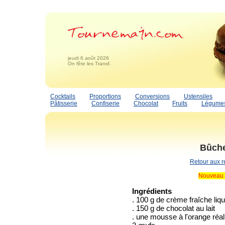
jeudi 6 août 2026
On fête les Transf.
Cocktails
Proportions
Conversions
Ustensiles
Pâtisserie
Confiserie
Chocolat
Fruits
Légume
Bûche
Retour aux r
Nouveau 
Ingrédients
. 100 g de crème fraîche liqu
. 150 g de chocolat au lait
. une mousse à l'orange réa