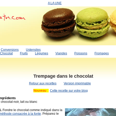
A LA UNE
Conversions
Ustensiles
Chocolat
Fruits
Légumes
Viandes
Poissons
Fromages
Trempage dans le chocolat
Retour aux recettes
Version imprimable
Nouveau :
Cette recette sur votre blog
Ingrédients
. chocolat noir, lait ou blanc
1.
Fondre le chocolat comme indiqué dans la
méthode consacrée à la fonte
. Préparez le