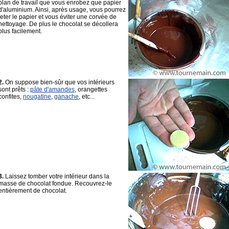
plan de travail que vous enrobez que papier
d'aluminium. Ainsi, après usage, vous pourrez
jeter le papier et vous éviter une corvée de
nettoyage. De plus le chocolat se décollera
plus facilement.
2.
On suppose bien-sûr que vos intérieurs
sont prêts :
pâte d'amandes
, orangettes
confites,
nougatine
,
ganache
, etc...
3.
Laissez tomber votre intérieur dans la
masse de chocolat fondue. Recouvrez-le
entièrement de chocolat.