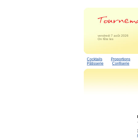
vendredi 7 août 2026
On fête les
Cocktails
Proportions
Pâtisserie
Confiserie