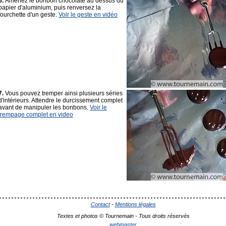
6.
Amenez le bonbon chocolaté au dessus du
papier d'aluminium, puis renversez la
fourchette d'un geste.
Voir le geste en vidéo
7.
Vous pouvez tremper ainsi plusieurs séries
d'intérieurs. Attendre le durcissement complet
avant de manipuler les bonbons.
Voir le
trempage complet en video
Contact
-
Mentions légales
Textes et photos © Tournemain - Tous droits réservés
webmaster